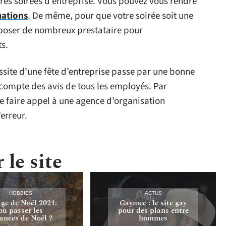
tres soirées d’entreprise. Vous pouvez vous rendre
mations
. De même, pour que votre soirée soit une
roposer de nombreux prestataire pour
s.
site d’une fête d’entreprise passe par une bonne
r compte des avis de tous les employés. Par
 de faire appel à une agence d’organisation
erreur.
 le site
HOBBIES
ACTUS
ge de Noël 2021:
Gaymec : le site gay
où passer les
pour des plans entre
ances de Noël ?
hommes