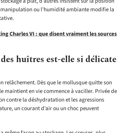
tockage à plat, d’autres insistent sur la position
a manipulation ou l’humidité ambiante modifie la
tative.
ng Charles VI : que disent vraiment les sources
des huîtres est-elle si délicate
cun relâchement. Dès que le mollusque quitte son
i le maintient en vie commence à vaciller. Privée de
tion contre la déshydratation et les agressions
ature, un courant d’air ou un choc peuvent
 la même façon au stockage. Les creuses, plus