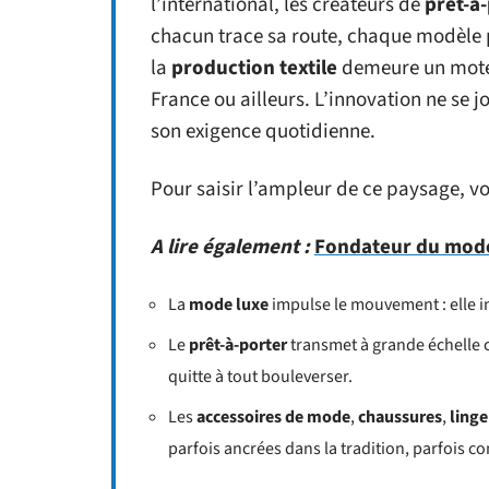
l’international, les créateurs de
prêt-à
chacun trace sa route, chaque modèle p
la
production textile
demeure un moteu
France ou ailleurs. L’innovation ne se 
son exigence quotidienne.
Pour saisir l’ampleur de ce paysage, vo
A lire également :
Fondateur du mode 
La
mode luxe
impulse le mouvement : elle inv
Le
prêt-à-porter
transmet à grande échelle c
quitte à tout bouleverser.
Les
accessoires de mode
,
chaussures
,
linge
parfois ancrées dans la tradition, parfois c