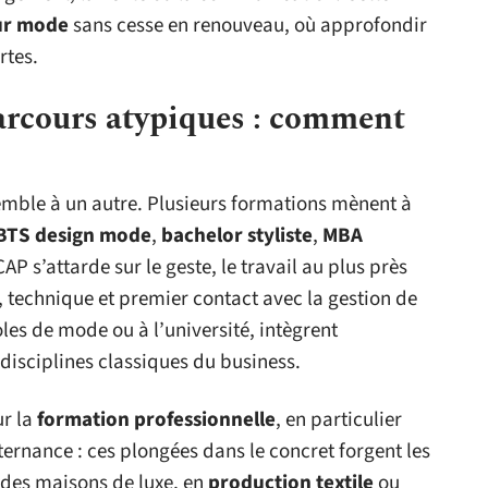
ur mode
sans cesse en renouveau, où approfondir
rtes.
arcours atypiques : comment
mble à un autre. Plusieurs formations mènent à
BTS design mode
,
bachelor styliste
,
MBA
P s’attarde sur le geste, le travail au plus près
é, technique et premier contact avec la gestion de
les de mode ou à l’université, intègrent
isciplines classiques du business.
ur la
formation professionnelle
, en particulier
ternance : ces plongées dans le concret forgent les
 des maisons de luxe, en
production textile
ou